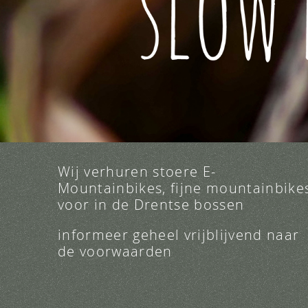
Wij verhuren stoere E-
Mountainbikes, fijne mountainbike
voor in de Drentse bossen
informeer geheel vrijblijvend naar
de voorwaarden