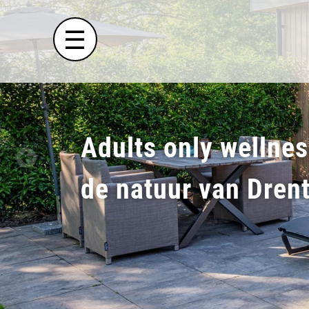
×
☰
Welkom
Adults only wellne
Weidzz
Natuurlodges
de natuur van Dren