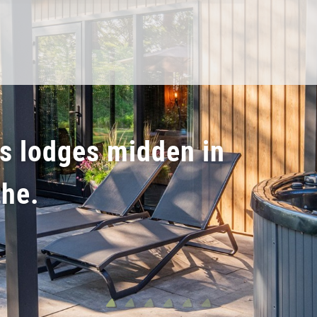
ss lodges midden in
the.