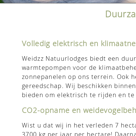
De
Vakantieboerderij
Duurza
Over
Weidzz
Volledig elektrisch en klimaatneu
Weidzz Natuurlodges biedt een duurza
Duurzaam
warmtepompen voor de klimaatbehee
verblijven
zonnepanelen op ons terrein. Ook he
gereedschap. Wij beschikken binnen
Uitstapjes
bieden om elektrisch te rijden en te 
in
de
CO2-opname en weidevogelbeh
buurt
Wist u dat wij in het verleden 7 he
3700 kg per jaar per hectare! Daarn