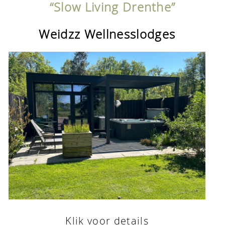
De
“Slow Living Drenthe”
Vakantieboerderij
Weidzz Wellnesslodges
Over
Weidzz
Duurzaam
verblijven
Uitstapjes
in
de
buurt
Klik voor details